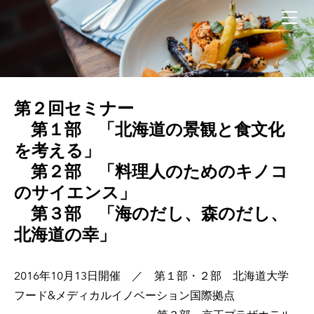
HOME
概要
歴代会長あいさつ
設立趣旨
運営組織
第２回セミナー
発起人紹介
第１部 「北海道の景観と食文化
を考える」
会則
第２部 「料理人のためのキノコ
活動記録
のサイエンス」
講座・勉強会 「有害微生物の制御」2026/5/28
第３部 「海のだし、森のだし、
２０２５年度 賞味会2026/2/3
北海道の幸」
第２３回セミナー「発酵」2025/11/06
第２２回セミナー「昆布とだしと北海道」2025/10/06
2016年10月13日開催 ／ 第１部・２部 北海道大学
２０２５年植物園講座 2025/7/10
フード&メディカルイノベーション国際拠点
２０２５年 ワイン講座2025/5/20