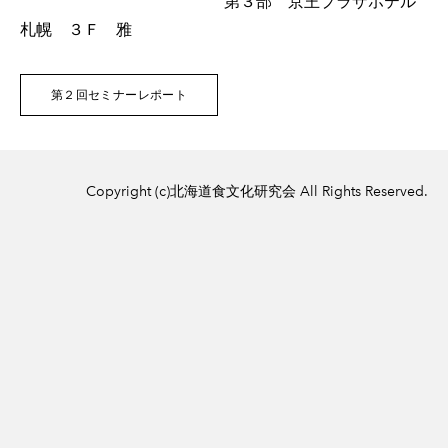
第３部 京王プラザホテル
札幌 ３Ｆ 雅
２０２４年度 賞味会2025/1/27
第２１回セミナー「水産部会」2024/10/16
第２回セミナーレポート
アウトドア飯 2024年
第２０回セミナー「農林産部会」2024/7/23
第１９回セミナー「酪農畜産部会」2024/5/21
Copyright (c)北海道食文化研究会 All Rights Reserved.
２０２３年度 賞味会2024/2/26
第１８回セミナー「農林産部会」2024/1/19
第１７回セミナー「酪農畜産部会」2023/10/13
深江園子の「ほっかいどう食文化研究室」2023年
アウトドア飯 2023年
第１６回セミナー「水産部会」2023/7/20
２０２２年度 賞味会2023/3/2
アウトドア飯 2022年