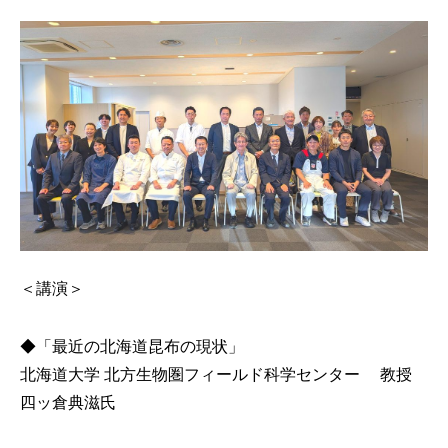
２０２４年度 賞味会2025/1/27
第２１回セミナー「水産部会」2024/10/16
アウトドア飯 2024年
第２０回セミナー「農林産部会」2024/7/23
第１９回セミナー「酪農畜産部会」2024/5/21
２０２３年度 賞味会2024/2/26
第１８回セミナー「農林産部会」2024/1/19
第１７回セミナー「酪農畜産部会」2023/10/13
＜講演＞
深江園子の「ほっかいどう食文化研究室」2023年
アウトドア飯 2023年
◆「最近の北海道昆布の現状」
第１６回セミナー「水産部会」2023/7/20
​北海道大学 北方生物圏フィールド科学センター 教授
四ッ倉典滋氏
２０２２年度 賞味会2023/3/2
アウトドア飯 2022年