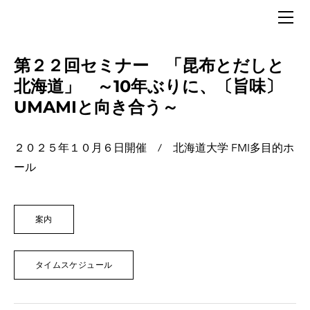
HOME
概要
歴代会長あいさつ
第２２回セミナー 「昆布とだしと
設立趣旨
北海道」 ～10年ぶりに、〔旨味〕
運営組織
UMAMIと向き合う～
発起人紹介
会則
２０２５年１０月６日開催 / 北海道大学 FMI多目的ホ
ール
活動記録
講座・勉強会 「有害微生物の制御」2026/5/28
２０２５年度 賞味会2026/2/3
案内
第２３回セミナー「発酵」2025/11/06
第２２回セミナー「昆布とだしと北海道」2025/10/06
タイムスケジュール
２０２５年植物園講座 2025/7/10
２０２５年 ワイン講座2025/5/20