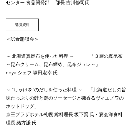
センター 食品開発部 部長 吉川修司氏
第８回セミナー「水産編」2018/8/28
第７回セミナー「温度」畜産編2018/6/14
講演資料
第６回セミナー「発酵と熟成」賞味会2017/11/13
第５回セミナー「発酵と熟成」農産編2017/9/20
＜試食懇談会＞
第４回セミナー「発酵と熟成」畜産編2017/6/8
第３回セミナー「発酵と熟成」水産編2017/3/9
～ 北海道真昆布を使った料理 ～ 「３層の真昆布
～昆布クリーム、昆布締め、昆布ジュレ～」
第２回セミナー「だし・キノコ」2016/10/13
​noya シェフ 塚田宏幸 氏
第１回セミナー「だし・昆布」2016/6/9
～ ”しゃけを”のだしを使った料理 ～ 「北海道だしの旨
味たっぷりの鮭と鶏のソーセージと磯香るヴィエノワの
ホットドッグ」
​京王プラザホテル札幌 総料理長 坂下賢 氏・宴会洋食料
理長 緒方謙 氏