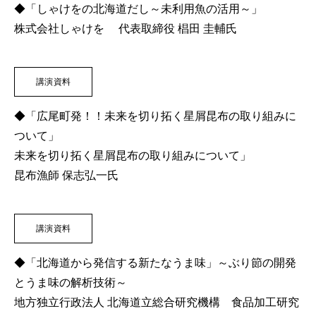
◆「しゃけをの北海道だし～未利用魚の活用～」
第１５回セミナー「これからの北海道の食文化」2022/11/11
​株式会社しゃけを 代表取締役 椙田 圭輔氏
深江園子の「ほっかいどう食文化研究室」2022年
第１４回オンラインセミナー「北海道米 米粉」2022/1/5
講演資料
アウトドア飯 2021年秋編
アウトドア飯 2021年夏編
◆「広尾町発！！未来を切り拓く星屑昆布の取り組みに
ついて」
第１３回オンラインセミナー「北海道米」2021/7/26
​​未来を切り拓く星屑昆布の取り組みについて」
シェフのおうちレシピ2020年
昆布漁師 保志弘一氏
２０１９年度 賞味会2019/11/8
第１２回セミナー「農林産部会」2019/10/6
講演資料
第１１回セミナー「水産部会」2019/8/27
第１０回セミナー「酪農畜産部会」2019/6/6
◆​「北海道から発信する新たなうま味」～ぶり節の開発
メディア掲載情報
２０１８年度 賞味会2018/11/15
とうま味の解析技術～
コラム
地方独立行政法人 北海道立総合研究機構 食品加工研究
第９回セミナー「農林産編」2018/10/11
ご入会・お問合せ