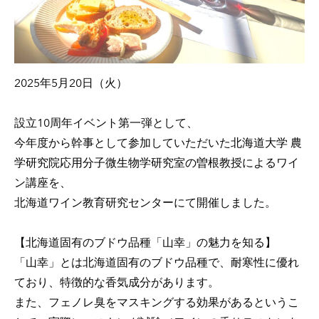
２０２４年度 賞味会2025/1/27
第２１回セミナー「水産部会」2024/10/16
アウトドア飯 2024年
2025年5月20日（火）
第２０回セミナー「農林産部会」2024/7/23
第１９回セミナー「酪農畜産部会」2024/5/21
設立10周年イベント第一弾として、
２０２３年度 賞味会2024/2/26
今年度から幹事として参加していただいた
北海道大学 農
学研究院応用分子微生物学研究室の
曽根教授によるワイ
第１８回セミナー「農林産部会」2024/1/19
ン講座を、
第１７回セミナー「酪農畜産部会」2023/10/13
北海道ワイン教育研究センターにて開催しました。
深江園子の「ほっかいどう食文化研究室」2023年
アウトドア飯 2023年
【北海道固有のブドウ品種「山幸」の魅力を知る】
「山幸」とは北海道固有のブドウ品種で、耐寒性に優れ
第１６回セミナー「水産部会」2023/7/20
ており、特徴的な香気成分があります。
２０２２年度 賞味会2023/3/2
また、フェノレ臭をマスキングする効果があるというこ
アウトドア飯 2022年