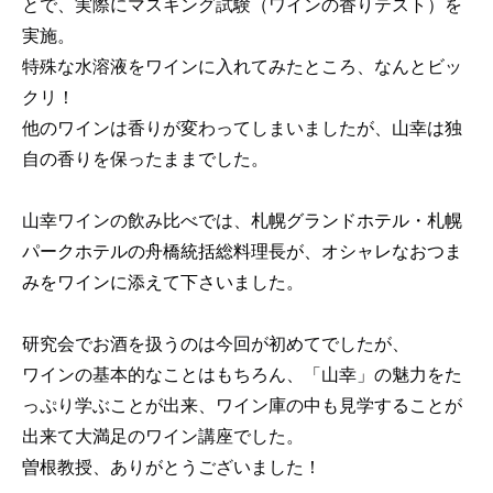
とで、実際にマスキング試験（ワインの香りテスト）を
第１５回セミナー「これからの北海道の食文化」2022/11/11
実施。
深江園子の「ほっかいどう食文化研究室」2022年
特殊な水溶液をワインに入れてみたところ、なんとビッ
クリ！
第１４回オンラインセミナー「北海道米 米粉」2022/1/5
他のワインは香りが変わってしまいましたが、山幸は独
アウトドア飯 2021年秋編
自の香りを保ったままでした。
アウトドア飯 2021年夏編
第１３回オンラインセミナー「北海道米」2021/7/26
山幸ワインの飲み比べでは、
札幌グランドホテル・札幌
シェフのおうちレシピ2020年
パークホテルの舟橋統括総料理長が、オシャレなおつま
みをワインに添えて下さいました。
２０１９年度 賞味会2019/11/8
第１２回セミナー「農林産部会」2019/10/6
研究会でお酒を扱うのは今回が初めてでしたが、
第１１回セミナー「水産部会」2019/8/27
ワインの基本的なことはもちろん、「山幸」の魅力をた
第１０回セミナー「酪農畜産部会」2019/6/6
っぷり学ぶことが出来、ワイン庫の中も見学することが
メディア掲載情報
出来て大満足のワイン講座でした。
２０１８年度 賞味会2018/11/15
コラム
曽根教授、ありがとうございました！
第９回セミナー「農林産編」2018/10/11
ご入会・お問合せ