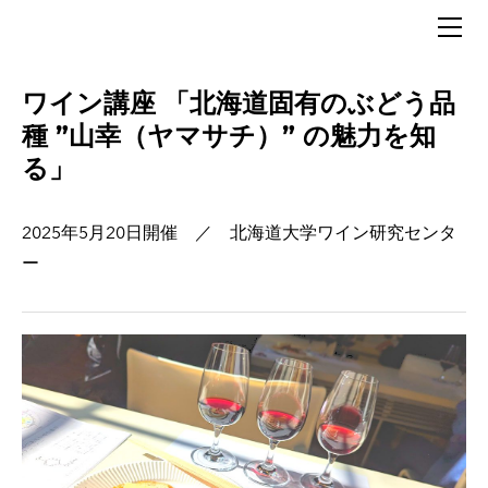
HOME
概要
歴代会長あいさつ
ワイン講座 「北海道固有のぶどう品
設立趣旨
種 ”山幸（ヤマサチ）” の魅力を知
運営組織
る」
発起人紹介
会則
2025年5月20日開催 ／ 北海道大学ワイン研究センタ
ー
活動記録
講座・勉強会 「有害微生物の制御」2026/5/28
２０２５年度 賞味会2026/2/3
第２３回セミナー「発酵」2025/11/06
第２２回セミナー「昆布とだしと北海道」2025/10/06
２０２５年植物園講座 2025/7/10
２０２５年 ワイン講座2025/5/20