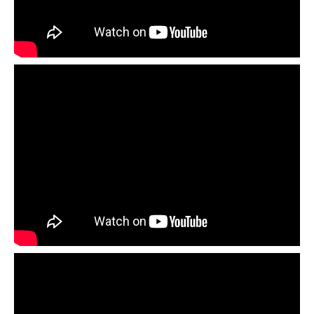
第８回セミナー「水産編」2018/8/28
第７回セミナー「温度」畜産編2018/6/14
第６回セミナー「発酵と熟成」賞味会2017/11/13
第５回セミナー「発酵と熟成」農産編2017/9/20
第４回セミナー「発酵と熟成」畜産編2017/6/8
第３回セミナー「発酵と熟成」水産編2017/3/9
第２回セミナー「だし・キノコ」2016/10/13
第１回セミナー「だし・昆布」2016/6/9