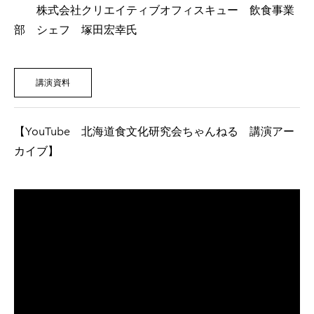
株式会社クリエイティブオフィスキュー 飲食事業
第１５回セミナー「これからの北海道の食文化」2022/11/11
部 シェフ 塚田宏幸氏
深江園子の「ほっかいどう食文化研究室」2022年
第１４回オンラインセミナー「北海道米 米粉」2022/1/5
講演資料
アウトドア飯 2021年秋編
アウトドア飯 2021年夏編
【YouTube 北海道食文化研究会ちゃんねる 講演アー
第１３回オンラインセミナー「北海道米」2021/7/26
カイブ】
シェフのおうちレシピ2020年
２０１９年度 賞味会2019/11/8
第１２回セミナー「農林産部会」2019/10/6
第１１回セミナー「水産部会」2019/8/27
第１０回セミナー「酪農畜産部会」2019/6/6
メディア掲載情報
２０１８年度 賞味会2018/11/15
コラム
第９回セミナー「農林産編」2018/10/11
ご入会・お問合せ