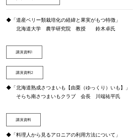
２０２４年度 賞味会2025/1/27
第２１回セミナー「水産部会」2024/10/16
◆「道産ベリー類栽培化の経緯と果実がもつ特徴」
北海道大学 農学研究院 教授 鈴木卓氏
アウトドア飯 2024年
第２０回セミナー「農林産部会」2024/7/23
第１９回セミナー「酪農畜産部会」2024/5/21
講演資料1
２０２３年度 賞味会2024/2/26
第１８回セミナー「農林産部会」2024/1/19
講演資料2
第１７回セミナー「酪農畜産部会」2023/10/13
◆「北海道熟成さつまいも【由栗（ゆっくり）いも】」
深江園子の「ほっかいどう食文化研究室」2023年
そらち南さつまいもクラブ 会長 川端祐平氏
アウトドア飯 2023年
第１６回セミナー「水産部会」2023/7/20
講演資料
２０２２年度 賞味会2023/3/2
◆「料理人から見るアロニアの利用方法について」
アウトドア飯 2022年