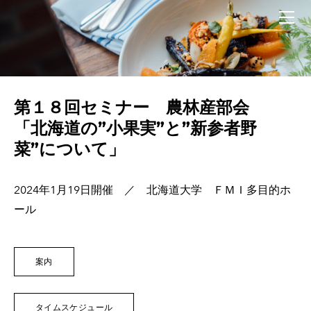
HOME
概要
歴代会長あいさつ
設立趣旨
運営組織
第１８回セミナー 農林産部会
発起人紹介
「北海道の”小果実”と”新参者野
菜”について」
会則
活動記録
2024年1月19日開催 ／ 北海道大学 ＦＭＩ多目的ホ
講座・勉強会 「有害微生物の制御」2026/5/28
ール
２０２５年度 賞味会2026/2/3
第２３回セミナー「発酵」2025/11/06
第２２回セミナー「昆布とだしと北海道」2025/10/06
案内
２０２５年植物園講座 2025/7/10
２０２５年 ワイン講座2025/5/20
タイムスケジュール